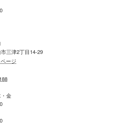
0
1
市三津2丁目14-29
木・金
0
0